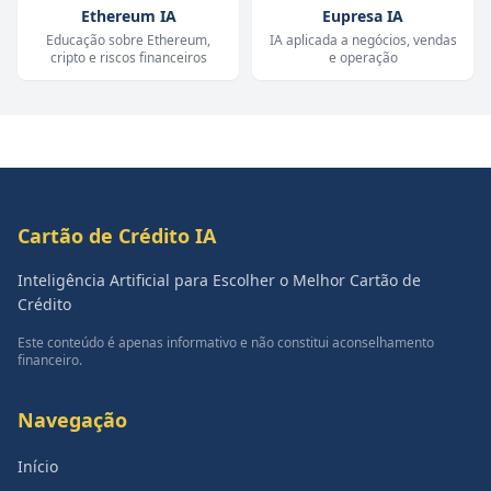
Ethereum IA
Eupresa IA
Educação sobre Ethereum,
IA aplicada a negócios, vendas
cripto e riscos financeiros
e operação
Cartão de Crédito IA
Inteligência Artificial para Escolher o Melhor Cartão de
Crédito
Este conteúdo é apenas informativo e não constitui aconselhamento
financeiro.
Navegação
Início