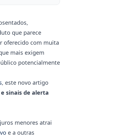
osentados,
oduto que parece
er oferecido com muita
 que mais exigem
público potencialmente
s
, este novo artigo
 e sinais de alerta
juros menores atrai
ivo
e a outras