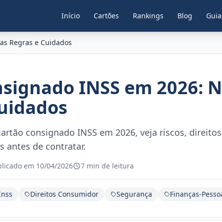
Início
Cartões
Rankings
Blog
Guia
as Regras e Cuidados
nsignado INSS em 2026: 
Cuidados
cartão consignado INSS em 2026, veja riscos, direito
 antes de contratar.
blicado em 10/04/2026
7 min de leitura
Inss
Direitos Consumidor
Segurança
Finanças-Pesso