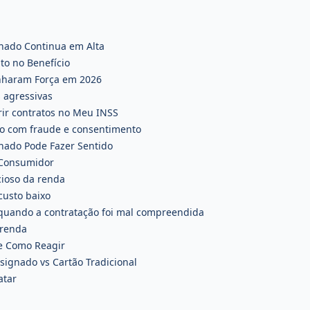
nado Continua em Alta
o no Benefício
nharam Força em 2026
s agressivas
rir contratos no Meu INSS
ão com fraude e consentimento
nado Pode Fazer Sentido
o Consumidor
ioso da renda
custo baixo
 quando a contratação foi mal compreendida
 renda
e Como Reagir
signado vs Cartão Tradicional
atar