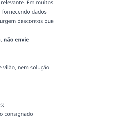
 relevante. Em muitos
a fornecendo dados
 surgem descontos que
, não envie
 vilão, nem solução
s;
mo consignado