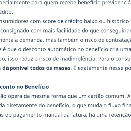
pecialmente para quem recebe benefício previdenciár
dito.
consumidores com
score de crédito
baixo ou histórico f
consignado com mais facilidade do que conseguiri
menta a demanda, mas também o risco de contrataçã
e é que o desconto automático no benefício cria um
o, isso reduz o risco de inadimplência. Para o cons
disponível todos os meses
. É exatamente nesse p
conto no Benefício
não opera da mesma forma que um cartão comum. A
a diretamente do benefício, o que muda o fluxo finan
as do pagamento manual da fatura, há uma retenção
.