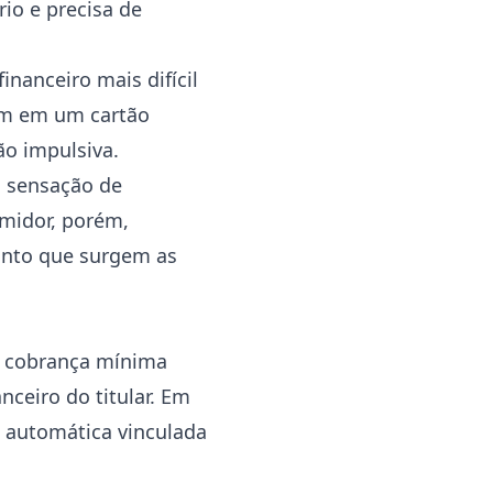
io e precisa de
inanceiro mais difícil
am em um cartão
o impulsiva.
a sensação de
umidor, porém,
onto que surgem as
 cobrança mínima
ceiro do titular. Em
 automática vinculada