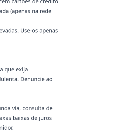
em cartões de crédito
tada (apenas na rede
levadas. Use-os apenas
a que exija
dulenta. Denuncie ao
nda via, consulta de
xas baixas de juros
idor.