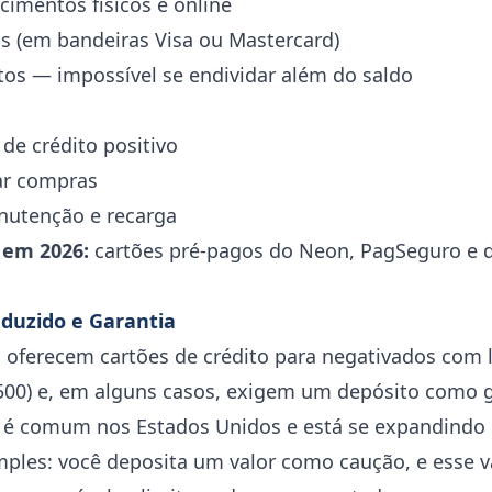
cimentos físicos e online
s (em bandeiras Visa ou Mastercard)
stos — impossível se endividar além do saldo
 de crédito positivo
ar compras
anutenção e recarga
 em 2026:
cartões pré-pagos do Neon, PagSeguro e d
duzido e Garantia
 oferecem cartões de crédito para negativados com l
 500) e, em alguns casos, exigem um depósito como g
 é comum nos Estados Unidos e está se expandindo n
ples: você deposita um valor como caução, e esse va