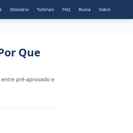
s
Glossário
Tutoriais
FAQ
Busca
Sobre
 Por Que
 entre pré-aprovado e