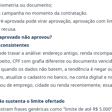
 biometria ou documento;
 da campanha no momento da contratação.
pré-aprovada pode virar aprovação, aprovação com li
 recusa.
-aprovado não aprovou?
nconsistentes
e travar a análise: endereço antigo, renda incompat
speito, CPF com grafia diferente ou documento venc
quando os dados não batem, a tendência é negar ou
o, atualize o cadastro no banco, na conta digital e 
dou de emprego, cidade ou renda recentemente, essa
ão sustenta o limite ofertado
ram frases genéricas como “limite de até R$ 5.000”.