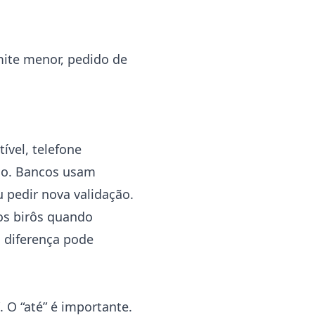
mite menor, pedido de
ível, telefone
ido. Bancos usam
 pedir nova validação.
nos birôs quando
 diferença pode
 O “até” é importante.