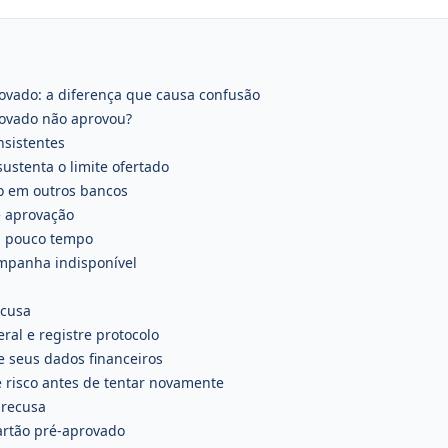
ovado: a diferença que causa confusão
rovado não aprovou?
nsistentes
ustenta o limite ofertado
o em outros bancos
e aprovação
em pouco tempo
ampanha indisponível
ecusa
ral e registre protocolo
 e seus dados financeiros
e risco antes de tentar novamente
 recusa
artão pré-aprovado