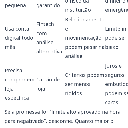
o risco da
dinheiro 
pequena
garantido
instituição
emergênc
Relacionamento
Fintech
Usa conta
e
Limite ini
com
digital todo
movimentação
pode ser
análise
mês
podem pesar na
baixo
alternativa
análise
Juros e
Precisa
Critérios podem
seguros
comprar em
Cartão de
ser menos
embutid
loja
loja
rígidos
podem s
específica
caros
Se a promessa for “limite alto aprovado na hora
para negativado”, desconfie. Quanto maior o