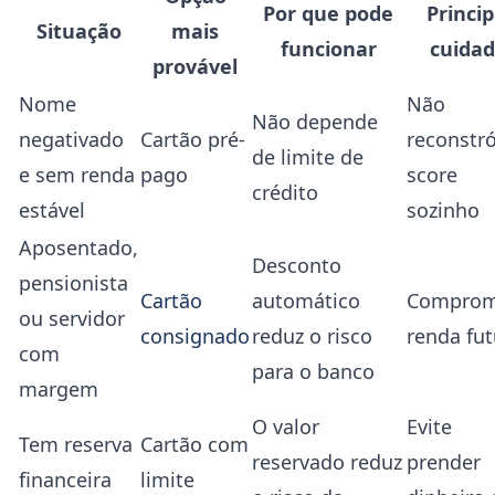
Por que pode
Princip
Situação
mais
funcionar
cuida
provável
Nome
Não
Não depende
negativado
Cartão pré-
reconstró
de limite de
e sem renda
pago
score
crédito
estável
sozinho
Aposentado,
Desconto
pensionista
Cartão
automático
Comprom
ou servidor
consignado
reduz o risco
renda fut
com
para o banco
margem
O valor
Evite
Tem reserva
Cartão com
reservado reduz
prender
financeira
limite