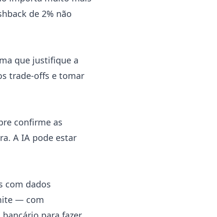
ashback de 2% não
ma que justifique a
s trade-offs e tomar
pre confirme as
ra. A IA pode estar
as com dados
rmite — com
 bancário para fazer