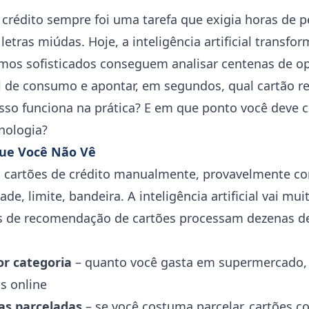
 crédito sempre foi uma tarefa que exigia horas de 
e letras miúdas. Hoje, a inteligência artificial tran
tmos sofisticados conseguem analisar centenas de 
il de consumo e apontar, em segundos, qual cartão r
sso funciona na prática? E em que ponto você deve 
nologia?
que Você Não Vê
 cartões de crédito manualmente, provavelmente c
ade, limite, bandeira. A inteligência artificial vai mu
 de recomendação de cartões processam dezenas de
or categoria
– quanto você gasta em supermercado, 
s online
as parceladas
– se você costuma parcelar, cartões 