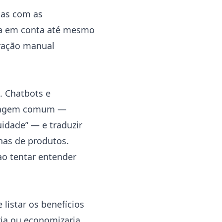
nas com as
eva em conta até mesmo
ração manual
. Chatbots e
nguagem comum —
idade” — e traduzir
nas de produtos.
ao tentar entender
listar os benefícios
ria ou economizaria