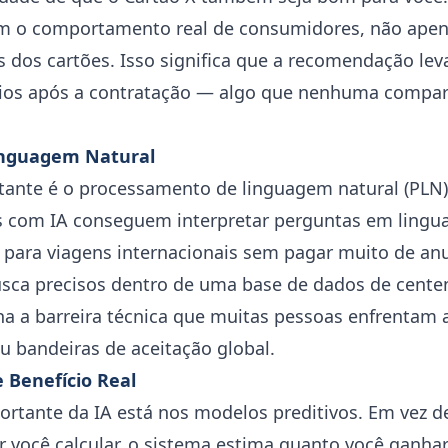
m o comportamento real de consumidores, não ape
as dos cartões. Isso significa que a recomendação l
ários após a contratação — algo que nenhuma compa
inguagem Natural
tante é o processamento de linguagem natural (PLN)
ros com IA conseguem interpretar perguntas em li
para viagens internacionais sem pagar muito de anu
busca precisos dentro de uma base de dados de cente
na a barreira técnica que muitas pessoas enfrentam 
u bandeiras de aceitação global.
 Benefício Real
ortante da IA está nos modelos preditivos. Em vez de 
r você calcular, o sistema estima quanto você ganha