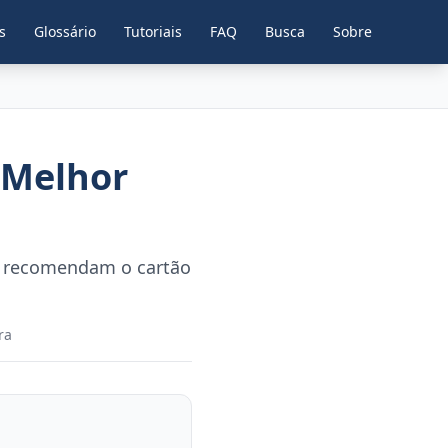
s
Glossário
Tutoriais
FAQ
Busca
Sobre
 Melhor
 e recomendam o cartão
ra