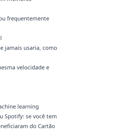
s ou frequentemente
l
ue jamais usaria, como
mesma velocidade e
achine learning
u Spotify: se você tem
eneficiaram do Cartão