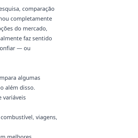
pesquisa, comparação
sformou completamente
opções do mercado,
ealmente faz sentido
confiar — ou
ompara algumas
ito além disso.
 variáveis
combustível, viagens,
com melhores