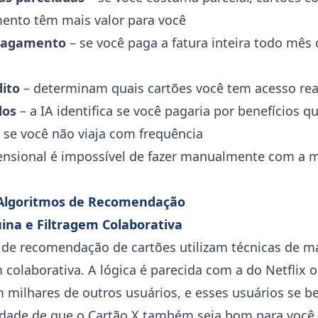
ento têm mais valor para você
pagamento
– se você paga a fatura inteira todo mê
dito
– determinam quais cartões você tem acesso rea
dos
– a IA identifica se você pagaria por benefícios q
 se você não viaja com frequência
ensional é impossível de fazer manualmente com a 
Algoritmos de Recomendação
na e Filtragem Colaborativa
de recomendação de cartões utilizam técnicas de m
colaborativa. A lógica é parecida com a do Netflix o
 milhares de outros usuários, e esses usuários se b
ilidade de que o Cartão X também seja bom para você.