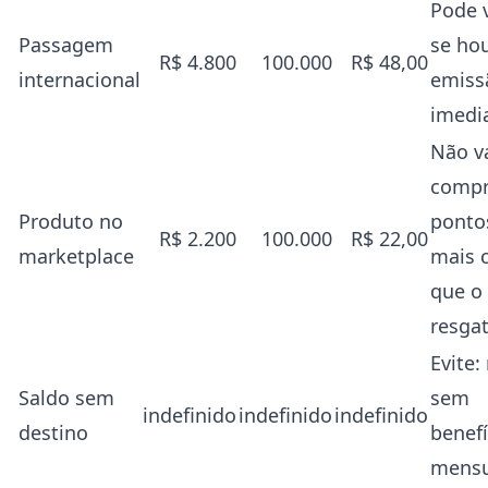
Pode v
Passagem
se ho
R$ 4.800
100.000
R$ 48,00
internacional
emiss
imedi
Não va
comp
Produto no
ponto
R$ 2.200
100.000
R$ 22,00
marketplace
mais 
que o
resga
Evite:
Saldo sem
sem
indefinido
indefinido
indefinido
destino
benefí
mensu