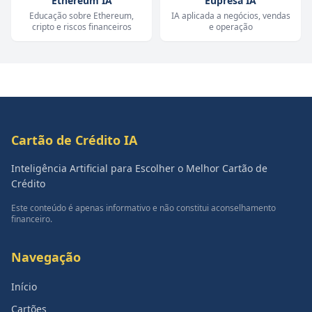
Ethereum IA
Eupresa IA
Educação sobre Ethereum,
IA aplicada a negócios, vendas
cripto e riscos financeiros
e operação
Cartão de Crédito IA
Inteligência Artificial para Escolher o Melhor Cartão de
Crédito
Este conteúdo é apenas informativo e não constitui aconselhamento
financeiro.
Navegação
Início
Cartões