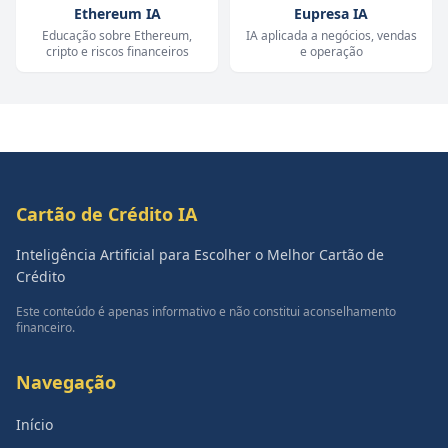
Ethereum IA
Eupresa IA
Educação sobre Ethereum,
IA aplicada a negócios, vendas
cripto e riscos financeiros
e operação
Cartão de Crédito IA
Inteligência Artificial para Escolher o Melhor Cartão de
Crédito
Este conteúdo é apenas informativo e não constitui aconselhamento
financeiro.
Navegação
Início