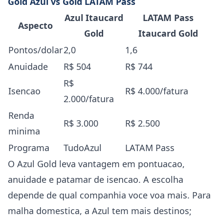
Gold Azul vs Gold LATAM Pass
Azul Itaucard
LATAM Pass
Aspecto
Gold
Itaucard Gold
Pontos/dolar
2,0
1,6
Anuidade
R$ 504
R$ 744
R$
Isencao
R$ 4.000/fatura
2.000/fatura
Renda
R$ 3.000
R$ 2.500
minima
Programa
TudoAzul
LATAM Pass
O Azul Gold leva vantagem em pontuacao,
anuidade e patamar de isencao. A escolha
depende de qual companhia voce voa mais. Para
malha domestica, a Azul tem mais destinos;