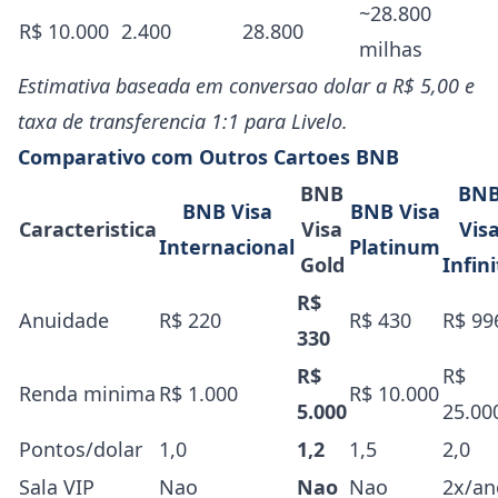
~28.800
R$ 10.000
2.400
28.800
milhas
Estimativa baseada em conversao dolar a R$ 5,00 e
taxa de transferencia 1:1 para Livelo.
Comparativo com Outros Cartoes BNB
BNB
BN
BNB Visa
BNB Visa
Caracteristica
Visa
Vis
Internacional
Platinum
Gold
Infin
R$
Anuidade
R$ 220
R$ 430
R$ 99
330
R$
R$
Renda minima
R$ 1.000
R$ 10.000
5.000
25.00
Pontos/dolar
1,0
1,2
1,5
2,0
Sala VIP
Nao
Nao
Nao
2x/an