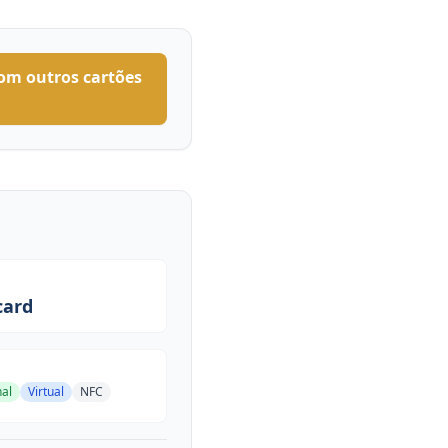
om outros cartões
card
nal
Virtual
NFC