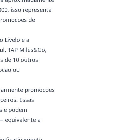
00, isso representa
 promocoes de
 Livelo e a
zul, TAP Miles&Go,
s de 10 outros
ocao ou
ularmente promocoes
ceiros. Essas
os e podem
 — equivalente a
nificativamente