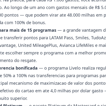
lo. Ao longo de um ano com gastos mensais de R$ 5.0
000 pontos — que podem virar ate 48.000 milhas em
ada com 100% de bonus.
 para mais de 15 programas
— a grande vantagem do
de transferir pontos para LATAM Pass, Smiles, TudoA
vantage, United MileagePlus, Avianca LifeMiles e mai
ite escolher sempre o programa com a melhor prom
omento do resgate.
rencia bonificada
— o programa Livelo realiza reg
 50% a 100% nas transferencias para programas par
cipal mecanismo de maximizacao de valor dos pont
efetivo do cartao em ate 4,0 milhas por dolar gasto
uito superior.
d Platinum
— o pacote Platinum da Mastercard e sig