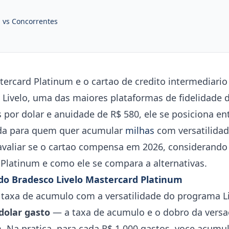
m vs Concorrentes
tercard Platinum e o cartao de credito intermediari
Livelo, uma das maiores plataformas de fidelidade d
por dolar e anuidade de R$ 580, ele se posiciona entr
da para quem quer acumular
milhas
com versatilidad
avaliar se o cartao compensa em 2026, considerando
 Platinum e como ele se compara a alternativas.
s do Bradesco Livelo Mastercard Platinum
taxa de acumulo com a versatilidade do programa Li
 dolar gasto
— a taxa de acumulo e o dobro da versa
 Na pratica, para cada R$ 1.000 gastos, voce acum