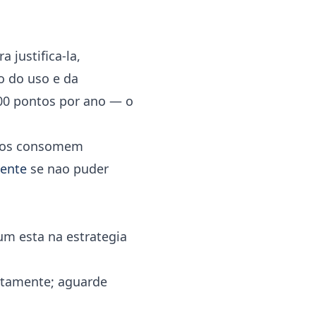
 justifica-la,
o do uso e da
00 pontos por ano — o
uros consomem
gente
se nao puder
um esta na estrategia
iatamente; aguarde