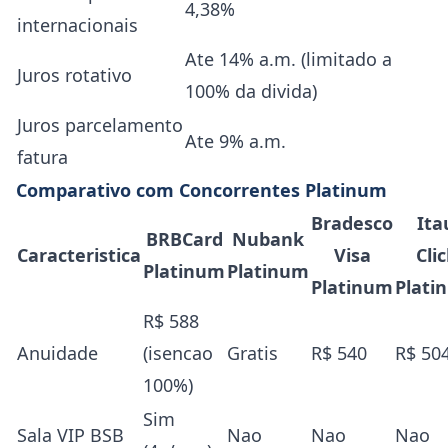
4,38%
internacionais
Ate 14% a.m. (limitado a
Juros rotativo
100% da divida)
Juros parcelamento
Ate 9% a.m.
fatura
Comparativo com Concorrentes Platinum
Bradesco
Ita
BRBCard
Nubank
Caracteristica
Visa
Cli
Platinum
Platinum
Platinum
Plati
R$ 588
Anuidade
(isencao
Gratis
R$ 540
R$ 50
100%)
Sim
Sala VIP BSB
Nao
Nao
Nao