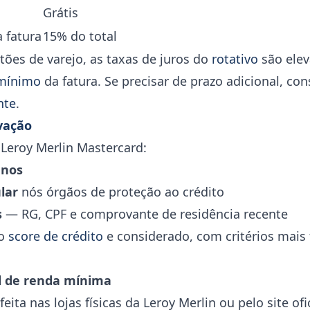
Grátis
 fatura
15% do total
ões de varejo, as taxas de juros do
rotativo
são elev
mínimo
da fatura. Se precisar de prazo adicional, co
nte
.
vação
o Leroy Merlin Mastercard:
anos
lar
nós órgãos de proteção ao crédito
s
— RG, CPF e comprovante de residência recente
o
score de crédito
e considerado, com critérios mais 
l de renda mínima
eita nas lojas físicas da Leroy Merlin ou pelo site ofic