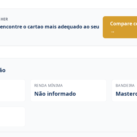
LHER
Compare c
 encontre o cartao mais adequado ao seu
→
ão
RENDA MÍNIMA
BANDEIRA
Não informado
Master