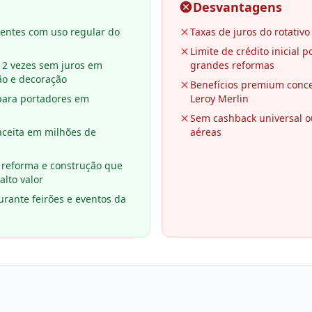
Desvantagens
entes com uso regular do
Taxas de juros do rotativo
Limite de crédito inicial p
12 vezes sem juros em
grandes reformas
ão e decoração
Benefícios premium conc
para portadores em
Leroy Merlin
s
Sem cashback universal 
aceita em milhões de
aéreas
e reforma e construção que
lto valor
urante feirões e eventos da