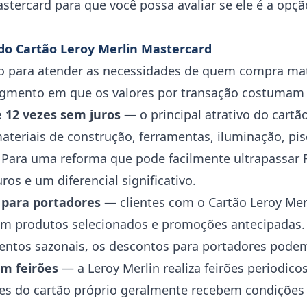
stercard para que você possa avaliar se ele é a opção
 do Cartão Leroy Merlin Mastercard
o para atender as necessidades de quem compra mat
egmento em que os valores por transação costumam 
 12 vezes sem juros
— o principal atrativo do cartão
ateriais de construção, ferramentas, iluminação, pis
 Para uma reforma que pode facilmente ultrapassar 
os e um diferencial significativo.
 para portadores
— clientes com o Cartão Leroy Mer
em produtos selecionados e promoções antecipadas.
ventos sazonais, os descontos para portadores podem
em feirões
— a Leroy Merlin realiza feirões periodic
res do cartão próprio geralmente recebem condições