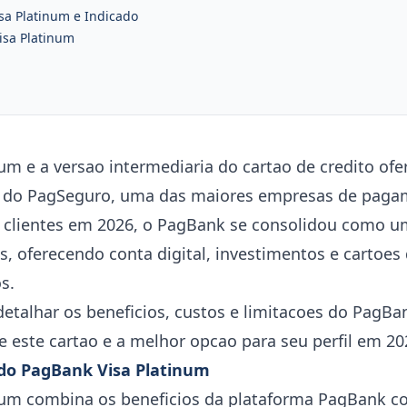
a Platinum e Indicado
isa Platinum
um e a versao intermediaria do cartao de credito of
al do PagSeguro, uma das maiores empresas de paga
 clientes em 2026, o PagBank se consolidou como um
s, oferecendo conta digital, investimentos e cartoes
s.
etalhar os beneficios, custos e limitacoes do PagBa
se este cartao e a melhor opcao para seu perfil em 20
s do PagBank Visa Platinum
num combina os beneficios da plataforma PagBank c