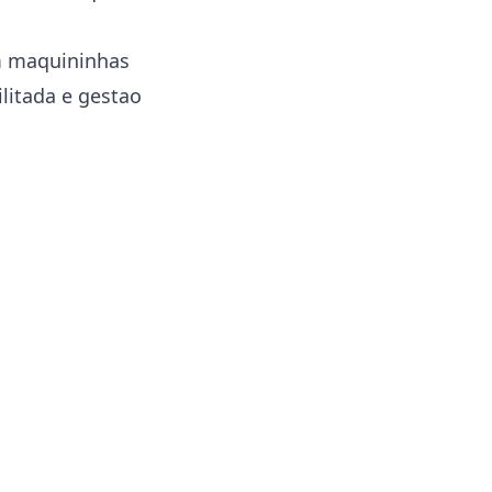
m maquininhas
litada e gestao