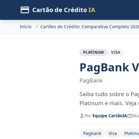
Cartão de Crédito
IA
Início
/
Cartões de Crédito: Comparativo Completo 202
PLATINUM
VISA
PagBank V
PagBank
Saiba tudo sobre o Pa
Platinum e mais. Veja s
Por
Equipe CartãoIA
Atu
Pagbank
Visa
Platin