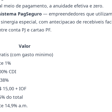
al meio de pagamento, a anuidade efetiva e zero.
sistema PagSeguro
— empreendedores que utiliza
inergia especial, com antecipacao de recebiveis faci
tre conta PJ e cartao PF.
Valor
ratis (com gasto minimo)
te 1%
00% CDI
,38%
$ 15,00 + IOF
5% do total
te 14,9% a.m.