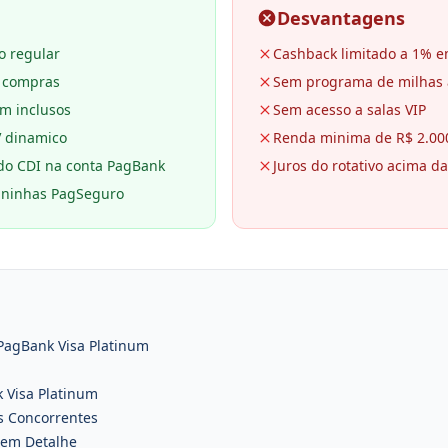
Desvantagens
 regular
Cashback limitado a 1% 
 compras
Sem programa de milhas 
um inclusos
Sem acesso a salas VIP
V dinamico
Renda minima de R$ 2.000
o CDI na conta PagBank
Juros do rotativo acima d
ininhas PagSeguro
 PagBank Visa Platinum
k Visa Platinum
s Concorrentes
m em Detalhe