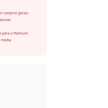
em compras gerais
aereas
 para o Platinum
a media