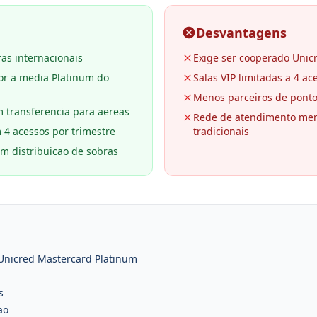
Desvantagens
as internacionais
Exige ser cooperado Unic
or a media Platinum do
Salas VIP limitadas a 4 ac
Menos parceiros de pont
m transferencia para aereas
Rede de atendimento me
 4 acessos por trimestre
tradicionais
m distribuicao de sobras
 Unicred Mastercard Platinum
s
ao