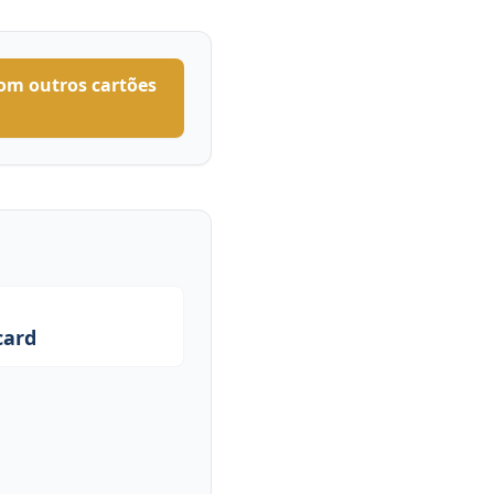
om outros cartões
card