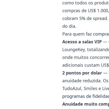
como todos os produto
compras de US$ 1.000
cobram 5% de spread. 
do dia.
Para quem faz
compras
Acesso a salas VIP
— o
LoungeKey, totalizand
onde muitos concorren
adicionais custam US$
2 pontos por dolar
— t
anuidade reduzida. Os
TudoAzul, Smiles e Liv
programas de fidelida
Anuidade muito comp