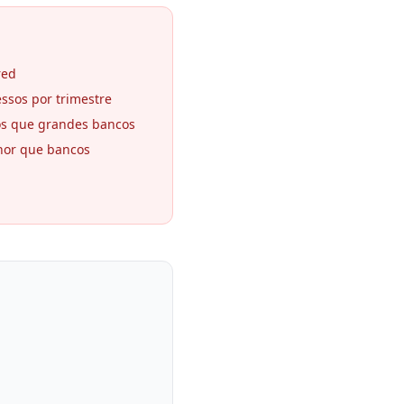
red
essos por trimestre
os que grandes bancos
nor que bancos