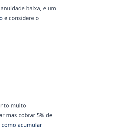
 anuidade baixa, e um
vo
e considere o
onto muito
lar mas cobrar 5% de
a
como acumular