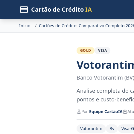
Cartão de Crédito
IA
Início
/
Cartões de Crédito: Comparativo Completo 202
GOLD
VISA
Votorantim
Banco Votorantim (BV
Analise completa do c
pontos e custo-benefi
Por
Equipe CartãoIA
Atu
Votorantim
Bv
Visa-G