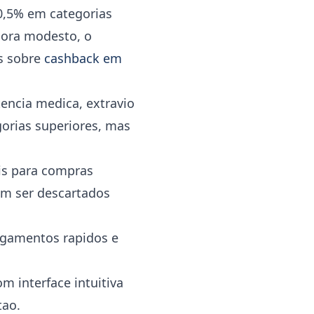
0,5% em categorias
bora modesto, o
s sobre
cashback em
encia medica, extravio
orias superiores, mas
ais para compras
em ser descartados
agamentos rapidos e
m interface intuitiva
tao.