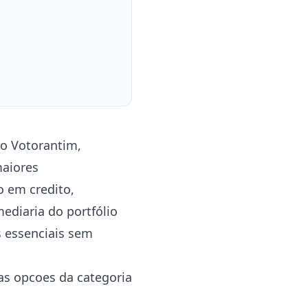
co Votorantim,
maiores
o em credito,
mediaria do portfólio
s essenciais sem
as opcoes da categoria