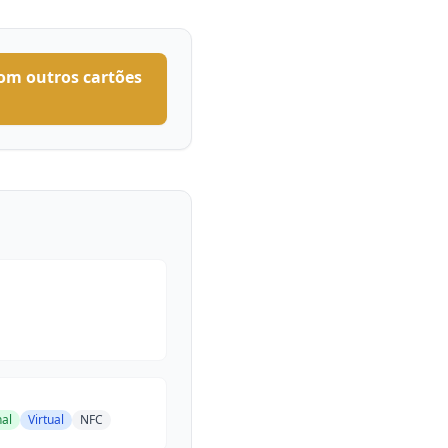
om outros cartões
nal
Virtual
NFC