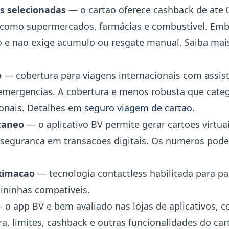
 selecionadas
— o cartao oferece cashback de ate 
, como supermercados, farmácias e combustivel. Em
o e nao exige acumulo ou resgate manual. Saiba mai
o
— cobertura para viagens internacionais com assist
mergencias. A cobertura e menos robusta que categ
ionais. Detalhes em
seguro viagem de cartao
.
ntaneo
— o aplicativo BV permite gerar cartoes virtu
 seguranca em transacoes digitais. Os numeros pod
ximacao
— tecnologia contactless habilitada para p
ninhas compativeis.
o app BV e bem avaliado nas lojas de aplicativos, co
, limites, cashback e outras funcionalidades do car