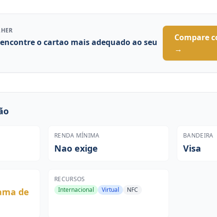
LHER
Compare c
 encontre o cartao mais adequado ao seu
→
ão
RENDA MÍNIMA
BANDEIRA
Nao exige
Visa
RECURSOS
Internacional
Virtual
NFC
rama de