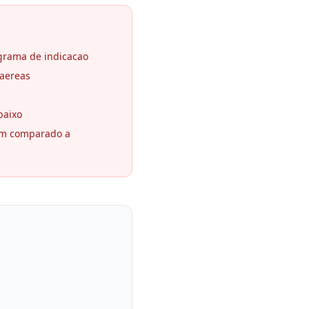
grama de indicacao
aereas
baixo
um comparado a