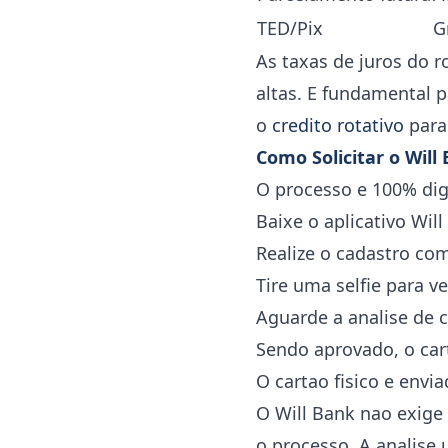
TED/Pix
G
As taxas de juros do 
altas. E fundamental 
o
credito rotativo
para
Como Solicitar o Will
O processo e 100% digi
Baixe o aplicativo Wil
Realize o cadastro co
Tire uma selfie para v
Aguarde a analise de 
Sendo aprovado, o car
O cartao fisico e env
O Will Bank nao exige 
o processo. A analise ut