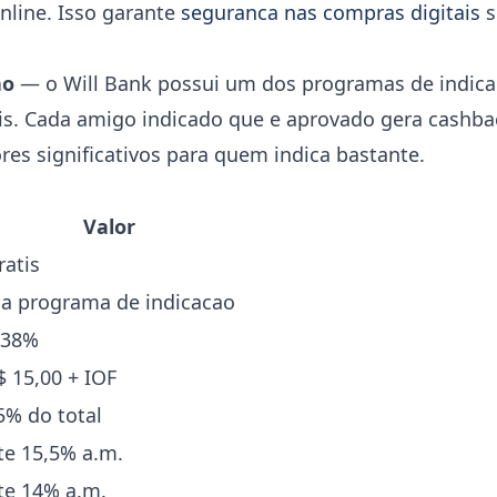
nline. Isso garante
seguranca nas compras digitais
s
ao
— o Will Bank possui um dos programas de indic
ais. Cada amigo indicado que e aprovado gera cashb
es significativos para quem indica bastante.
Valor
ratis
ia programa de indicacao
,38%
$ 15,00 + IOF
5% do total
te 15,5% a.m.
te 14% a.m.