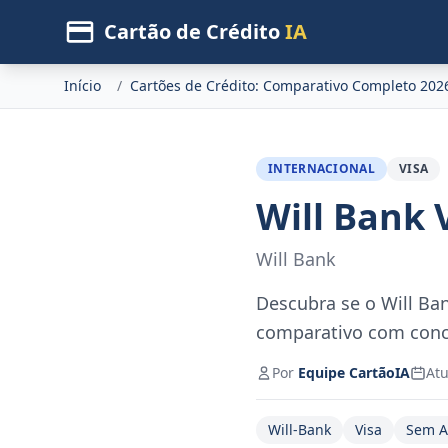
Cartão de Crédito
IA
Início
/
Cartões de Crédito: Comparativo Completo 202
INTERNACIONAL
VISA
Will Bank 
Will Bank
Descubra se o Will Ban
comparativo com conco
Por
Equipe CartãoIA
Atu
Will-Bank
Visa
Sem A