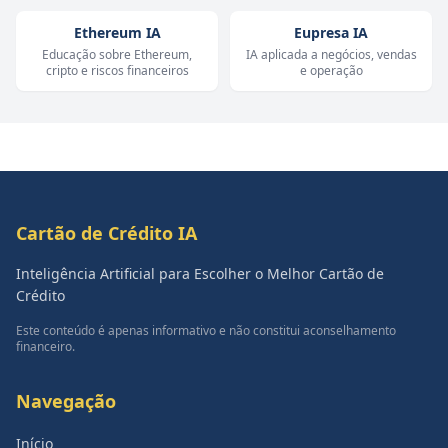
Ethereum IA
Eupresa IA
Educação sobre Ethereum,
IA aplicada a negócios, vendas
cripto e riscos financeiros
e operação
Cartão de Crédito IA
Inteligência Artificial para Escolher o Melhor Cartão de
Crédito
Este conteúdo é apenas informativo e não constitui aconselhamento
financeiro.
Navegação
Início