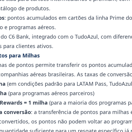
tálogo de produtos.
os
: pontos acumulados em cartões da linha Prime do
elo e programas aéreos.
do C6 Bank, integrado com o TudoAzul, com diferenc
 para clientes ativos.
tos para Milhas
as de pontos permite transferir os pontos acumula
companhias aéreas brasileiras. As taxas de conversã
lha
(em condições padrão para LATAM Pass, TudoAzul 
lha
(para programas aéreos parceiros)
Rewards = 1 milha
(para a maioria dos programas pa
a conversão
: a transferência de pontos para milhas
convertidos, os pontos não podem voltar ao progra
 quantidade suficiente para um resgate específico já 