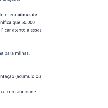
oferecem
bônus de
nifica que 50.000
Ficar atento a essas
na
para milhas,
entação (acúmulo ou
vo e com anuidade