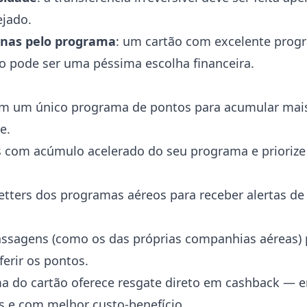
ejado.
enas pelo programa
: um cartão com excelente pro
o pode ser uma péssima escolha financeira.
em um único programa de pontos para acumular mais
e.
s com acúmulo acelerado do seu programa e priorize
etters dos programas aéreos para receber alertas 
ssagens (como os das próprias companhias aéreas) p
ferir os pontos.
ma do cartão oferece resgate direto em cashback — 
s e com melhor custo-benefício.