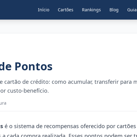
Início
Cartões
Rankings
Blog
Guia
de Pontos
cartão de crédito: como acumular, transferir para m
or custo-benefício.
tura
s
é o sistema de recompensas oferecido por cartões 
s a cada compra realizada. Esses pontos podem ser 