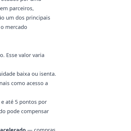
 em parceiros,
ão um dos principais
e o mercado
. Esse valor varia
idade baixa ou isenta.
ionais como acesso a
 e até 5 pontos por
rado pode compensar
acelerado
— compras