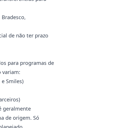
 Bradesco,
ial de não ter prazo
dos para programas de
o variam:
e Smiles)
rceiros)
 é geralmente
ma de origem. Só
planejado.