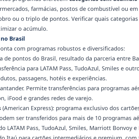
rmercados, farmácias, postos de combustível ou em 
ro ou o triplo de pontos. Verificar quais categoria
imizar o acúmulo.
no Brasil
conta com programas robustos e diversificados:
 de pontos do Brasil, resultado da parceria entre Ba
nsferência para LATAM Pass, TudoAzul, Smiles e outr
dutos, passagens, hotéis e experiências.
antander. Permite transferências para programas aé
, iFood e grandes redes de varejo.
s
(American Express): programa exclusivo dos cartõe
podem ser transferidos para mais de 10 programas aé
ndo LATAM Pass, TudoAzul, Smiles, Marriott Bonvoy e
do Itaú para cartões intermediários e premium, com 