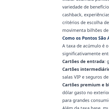
variedade de benefíci
cashback, experiência
critérios de escolha d
movimenta bilhões de 
Como os Pontos São
A taxa de acúmulo é o 
significativamente ent
Cartões de entrada
: 
Cartões intermediári
salas VIP e seguros d
Cartões premium e b
dólar gasto no exteri
para grandes consumi
Além da taxa base, m