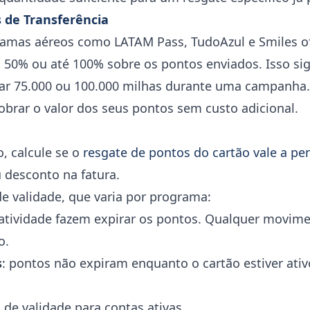
de Transferência
ramas aéreos como LATAM Pass, TudoAzul e Smiles 
 50% ou até 100% sobre os pontos enviados. Isso sig
r 75.000 ou 100.000 milhas durante uma campanha. 
brar o valor dos seus pontos sem custo adicional.
o, calcule se o
resgate de pontos do cartão vale a pe
 desconto na fatura.
e validade, que varia por programa:
natividade fazem expirar os pontos. Qualquer movim
o.
s
: pontos não expiram enquanto o cartão estiver ati
 de validade para contas ativas.