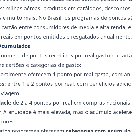
os: milhas aéreas, produtos em catálogos, descontos
s e muito mais. No Brasil, os programas de pontos s
e cartão entre consumidores de média e alta renda, 
reais em pontos emitidos e resgatados anualmente.
 Acumulados
número de pontos recebidos por real gasto no cartão
re cartões e categorias de gasto:
geralmente oferecem 1 ponto por real gasto, com anu
os
: entre 1 e 2 pontos por real, com benefícios adic
e viagem.
lack
: de 2 a 4 pontos por real em compras nacionais,
or. A anuidade é mais elevada, mas o acúmulo acele
dores.
uitos programas oferecem
categorias com acúmulo 