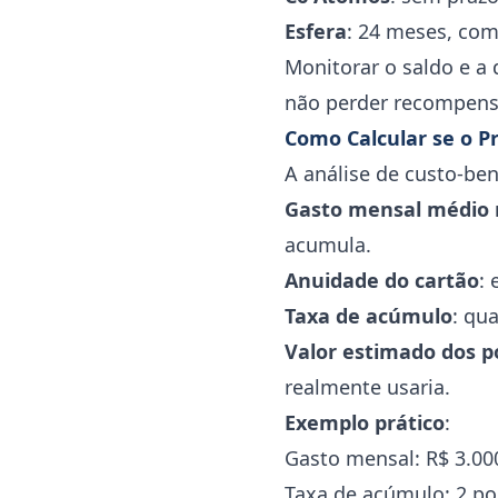
Esfera
: 24 meses, co
Monitorar o saldo e a 
não perder recompens
Como Calcular se o P
A análise de custo-be
Gasto mensal médio 
acumula.
Anuidade do cartão
:
Taxa de acúmulo
: qu
Valor estimado dos p
realmente usaria.
Exemplo prático
:
Gasto mensal: R$ 3.00
Taxa de acúmulo: 2 po