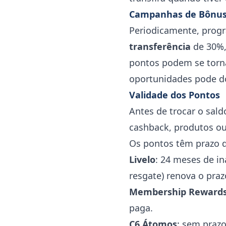
Campanhas de Bônus 
Periodicamente, prog
transferência
de 30%,
pontos podem se torna
oportunidades pode do
Validade dos Pontos
Antes de trocar o sald
cashback, produtos ou
Os pontos têm prazo d
Livelo
: 24 meses de i
resgate) renova o praz
Membership Reward
paga.
C6 Átomos
: sem prazo