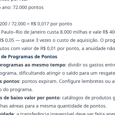
 ano: 72.000 pontos
200 / 72.000 = R$ 0,017 por ponto
aulo–Rio de Janeiro custa 8.000 milhas e vale R$ 40
R$ 0,05 — quase 3 vezes o custo de aquisição. O pr
tos com valor de R$ 0,01 por ponto, a anuidade não s
 de Programas de Pontos
 programas ao mesmo tempo
: dividir os gastos ent
grama, dificultando atingir o saldo para um resgate
os pontos
: pontos expiram. Configure lembretes ou
o do programa.
 de baixo valor por ponto
: catálogos de produtos
milhas aéreas para a mesma quantidade de pontos.
sidade
: a transferência irreversível deve ser feita 