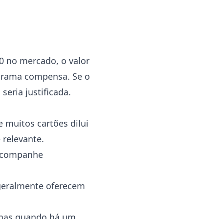
0 no mercado, o valor
ograma compensa. Se o
eria justificada.
re muitos cartões dilui
 relevante.
 acompanhe
 geralmente oferecem
apenas quando há um