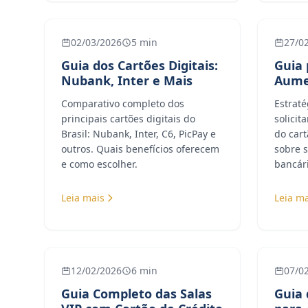
02/03/2026
5 min
27/0
Guia dos Cartões Digitais:
Guia 
Nubank, Inter e Mais
Aume
Comparativo completo dos
Estrat
principais cartões digitais do
solicit
Brasil: Nubank, Inter, C6, PicPay e
do cart
outros. Quais benefícios oferecem
sobre 
e como escolher.
bancári
Leia mais
Leia ma
12/02/2026
6 min
07/0
Guia Completo das Salas
Guia 