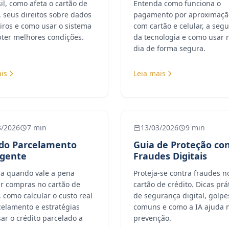
il, como afeta o cartão de
Entenda como funciona o
, seus direitos sobre dados
pagamento por aproximaçã
iros e como usar o sistema
com cartão e celular, a seg
bter melhores condições.
da tecnologia e como usar n
dia de forma segura.
is
Leia mais
3/2026
7 min
13/03/2026
9 min
 do Parcelamento
Guia de Proteção co
igente
Fraudes Digitais
a quando vale a pena
Proteja-se contra fraudes n
ar compras no cartão de
cartão de crédito. Dicas prá
, como calcular o custo real
de segurança digital, golpe
celamento e estratégias
comuns e como a IA ajuda 
ar o crédito parcelado a
prevenção.