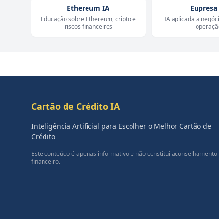
Ethereum IA
Eupresa
Educação sobre Ethereum, cripto e
IA aplicada a negóc
riscos financeiros
operaçã
Cartão de Crédito IA
Inteligência Artificial para Escolher o Melhor Cartão de
Crédito
Este conteúdo é apenas informativo e não constitui aconselhamento
financeiro.