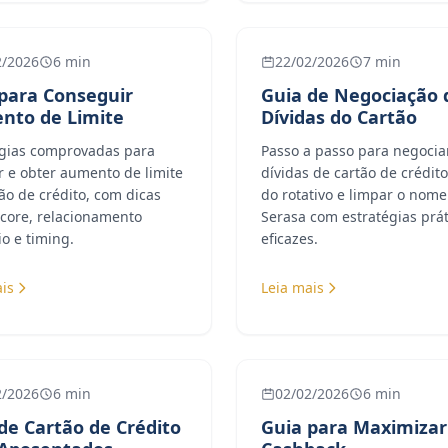
2/2026
6 min
22/02/2026
7 min
para Conseguir
Guia de Negociação 
nto de Limite
Dívidas do Cartão
égias comprovadas para
Passo a passo para negocia
ar e obter aumento de limite
dívidas de cartão de crédito
ão de crédito, com dicas
do rotativo e limpar o nome
score, relacionamento
Serasa com estratégias prát
o e timing.
eficazes.
is
Leia mais
2/2026
6 min
02/02/2026
6 min
de Cartão de Crédito
Guia para Maximizar