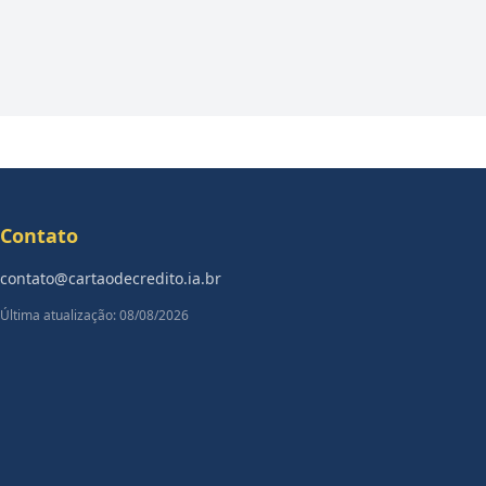
Contato
contato@cartaodecredito.ia.br
Última atualização: 08/08/2026