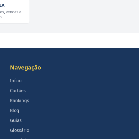
 IA
ios, vendas e
o
Navegação
Início
Cartões
Rankings
Blog
Guias
Glossário