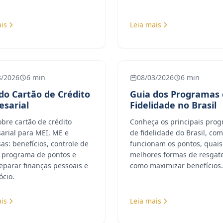
is
Leia mais
3/2026
6 min
08/03/2026
6 min
do Cartão de Crédito
Guia dos Programas
sarial
Fidelidade no Brasil
bre cartão de crédito
Conheça os principais pro
arial para MEI, ME e
de fidelidade do Brasil, co
s: benefícios, controle de
funcionam os pontos, quais
, programa de pontos e
melhores formas de resgat
eparar finanças pessoais e
como maximizar benefícios.
ócio.
is
Leia mais