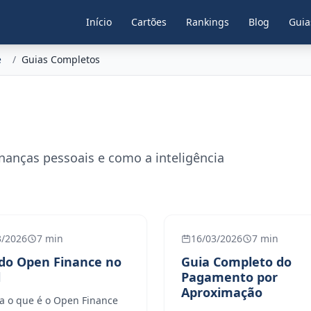
Início
Cartões
Rankings
Blog
Guia
e
/
Guias Completos
inanças pessoais e como a inteligência
3/2026
7 min
16/03/2026
7 min
do Open Finance no
Guia Completo do
l
Pagamento por
Aproximação
a o que é o Open Finance