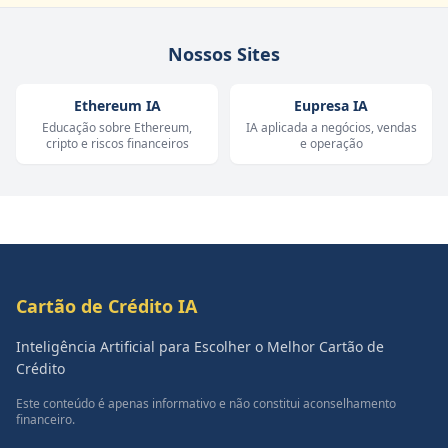
Nossos Sites
Ethereum IA
Eupresa IA
Educação sobre Ethereum,
IA aplicada a negócios, vendas
cripto e riscos financeiros
e operação
Cartão de Crédito IA
Inteligência Artificial para Escolher o Melhor Cartão de
Crédito
Este conteúdo é apenas informativo e não constitui aconselhamento
financeiro.