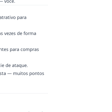
— você.
atrativo para
s vezes de forma
entes para compras
cie de ataque.
jista — muitos pontos
.