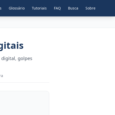
s
Glossário
Tutoriais
FAQ
Busca
Sobre
gitais
digital, golpes
ra