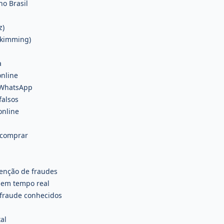
o Brasil
z)
skimming)
a
nline
a WhatsApp
falsos
online
e comprar
enção de fraudes
 em tempo real
 fraude conhecidos
al