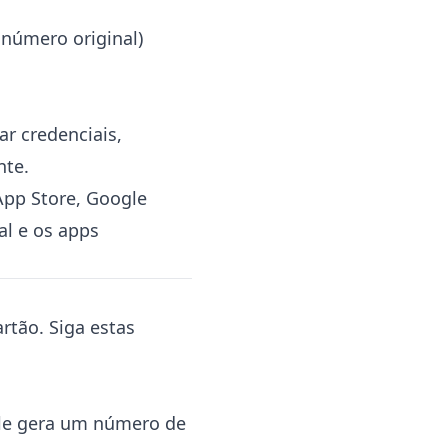
 número original)
ar credenciais,
nte.
(App Store, Google
al e os apps
rtão. Siga estas
 Ele gera um número de