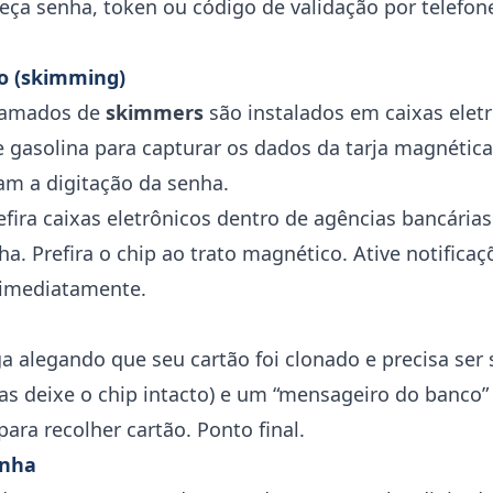
neça senha, token ou código de validação por telefo
o (skimming)
chamados de
skimmers
são instalados em caixas elet
e gasolina para capturar os dados da tarja magnétic
am a digitação da senha.
refira caixas eletrônicos dentro de agências bancária
ha. Prefira o chip ao trato magnético. Ative notifica
 imediatamente.
a alegando que seu cartão foi clonado e precisa ser
as deixe o chip intacto) e um “mensageiro do banco”
ra recolher cartão. Ponto final.
inha