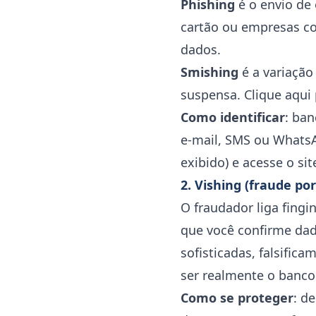
Phishing
é o envio de
cartão ou empresas con
dados.
Smishing
é a variação
suspensa. Clique aqui 
Como identificar
: ba
e-mail, SMS ou WhatsA
exibido) e acesse o s
2. Vishing (fraude por
O fraudador liga fingi
que você confirme dad
sofisticadas, falsifica
ser realmente o banco
Como se proteger
: d