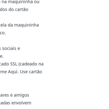
o na maquininha ou
ados do cartão
 tela da maquininha
co.
 sociais e
e.
icado SSL (cadeado na
ame Aqui. Use cartão
iares e amigos
icadas envolvem