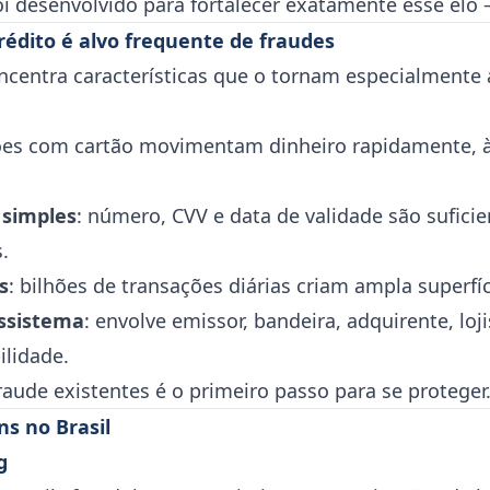
oi desenvolvido para fortalecer exatamente esse elo 
rédito é alvo frequente de fraudes
ncentra características que o tornam especialmente 
ções com cartão movimentam dinheiro rapidamente, à
 simples
: número, CVV e data de validade são sufici
.
s
: bilhões de transações diárias criam ampla superfí
ssistema
: envolve emissor, bandeira, adquirente, lo
ilidade.
raude existentes é o primeiro passo para se proteger
s no Brasil
g