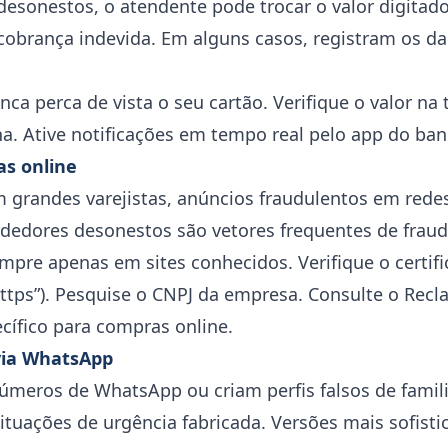
esonestos, o atendente pode trocar o valor digitad
cobrança indevida. Em alguns casos, registram os d
unca perca de vista o seu cartão. Verifique o valor na
ha. Ative notificações em tempo real pelo app do ban
as online
m grandes varejistas, anúncios fraudulentos em redes
edores desonestos são vetores frequentes de fraud
ompre apenas em sites conhecidos. Verifique o certif
https”). Pesquise o CNPJ da empresa. Consulte o Recl
ecífico para compras online.
 via WhatsApp
meros de WhatsApp ou criam perfis falsos de famil
ituações de urgência fabricada. Versões mais sofist