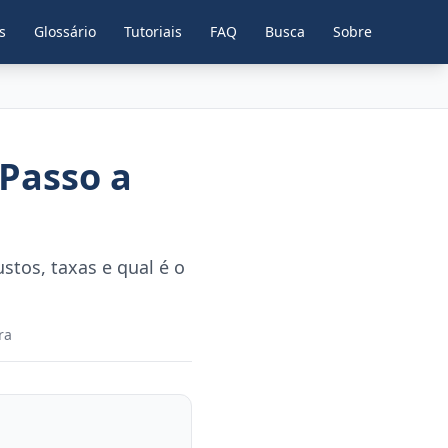
s
Glossário
Tutoriais
FAQ
Busca
Sobre
Passo a
stos, taxas e qual é o
ra