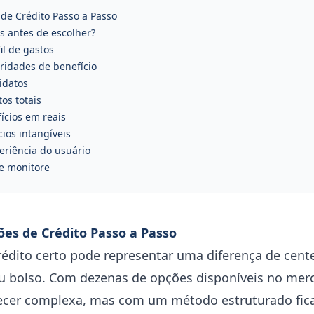
e Crédito Passo a Passo
s antes de escolher?
il de gastos
oridades de benefício
idatos
os totais
fícios em reais
cios intangíveis
eriência do usuário
 e monitore
es de Crédito Passo a Passo
crédito certo pode representar uma diferença de cent
eu bolso. Com dezenas de opções disponíveis no merca
cer complexa, mas com um método estruturado fica