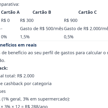
parativa:
Cartão A
Cartão B
Cartão C
R$ 0
R$ 300
R$ 900
o
-
Gasto de R$ 500/mês
Gasto de R$ 2.000/m
0%
1,5%
0,5%
enefícios em reais
 de benefício ao seu perfil de gastos para calcular o
ão.
ack:
l total: R$ 2.000
de cashback por categoria
ses
 (1% geral, 3% em supermercado):
× 3% × 12 = R$ 288/ano