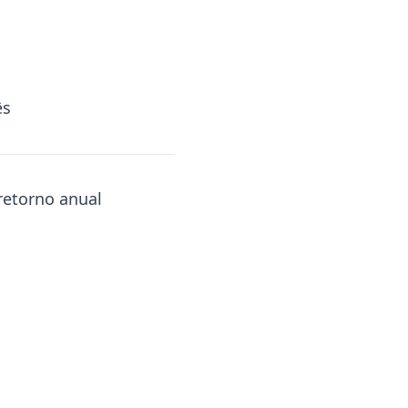
ês
 retorno anual